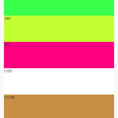
160
166
1157
11126