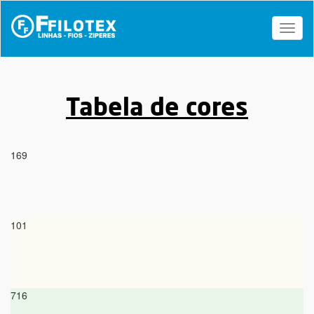
Toggl
naviga
Tabela de cores
169
101
716