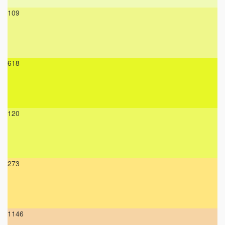
109
618
120
273
1146